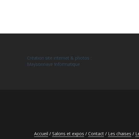
Création site internet & photos :
Maysonnave Informatique
Accueil
Salons et expos
Contact
Les chaises
L