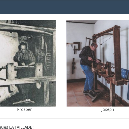
Prosper
Joseph
ques LATAILLADE
: