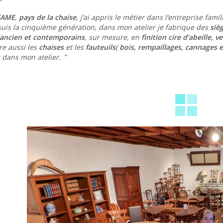
CAME
,
pays de la chaise
, j’ai appris le métier dans l’entreprise fam
 suis la cinquième génération, dans mon atelier je fabrique des
siè
’ancien et contemporains
, sur mesure, en
finition cire d’abeille, 
re aussi les
chaises
et les
fauteuils
(
bois, rempaillages, cannages e
 dans mon atelier.
”